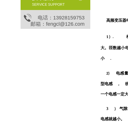
SERVICE SUPPORT
电话：13928159753
高频变压器
邮箱：fengcl@126.com
1）.
大。匝数越小
小
.
电感
2)
型电感
,
一个电感一定
3
） 气
电感就越小。