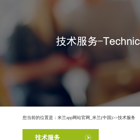
您当前的位置是：
米兰app网站官网_米兰(中国)
>>
技术服务
技术服务