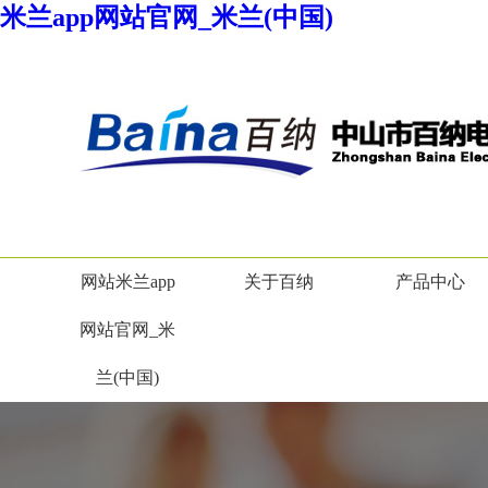
米兰app网站官网_米兰(中国)
网站米兰app
关于百纳
产品中心
网站官网_米
兰(中国)