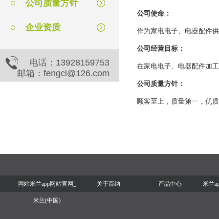
公司质量方针
公司使命：
企业资质
作为家电电子、电器配件供
公司经营目标：
电话：13928159753
在家电电子、电器配件加工
邮箱：fengcl@126.com
公司质量方针：
顾客至上，质量第一，优质
网站米兰app网站官网_
关于百纳
产品中心
米兰a
米兰(中国)