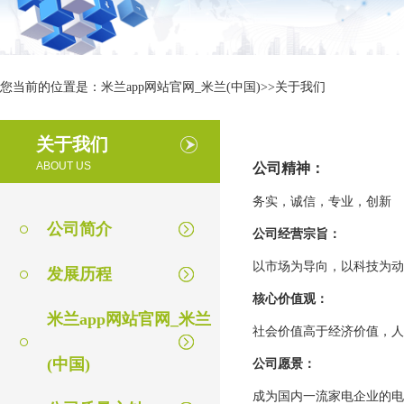
您当前的位置是：
米兰app网站官网_米兰(中国)
>>
关于我们
关于我们
ABOUT US
公司精神：
务实，诚信，专业，创新
公司简介
公司经营宗旨：
以市场为导向，以科技为
发展历程
核心价值观：
米兰app网站官网_米兰
社会价值高于经济价值，人
(中国)
公司愿景：
成为国内一流家电企业的电