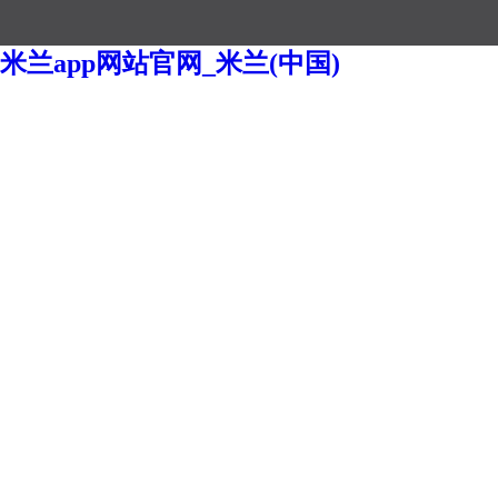
米兰app网站官网_米兰(中国)