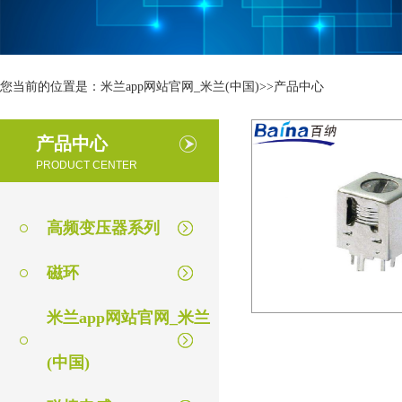
您当前的位置是：
米兰app网站官网_米兰(中国)
>>
产品中心
产品中心
PRODUCT CENTER
高频变压器系列
磁环
米兰app网站官网_米兰
可调电阻-
(中国)