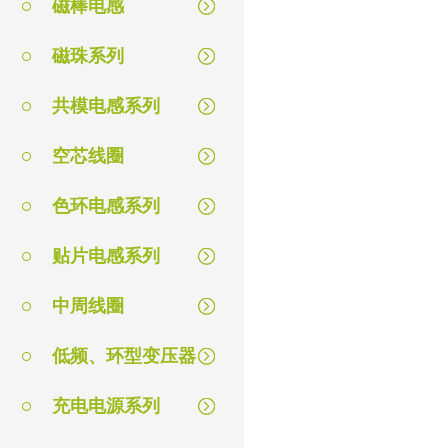
磁棒电感
磁珠系列
共模电感系列
空芯线圈
色环电感系列
贴片电感系列
中周线圈
低频、环型变压器
充电电源系列