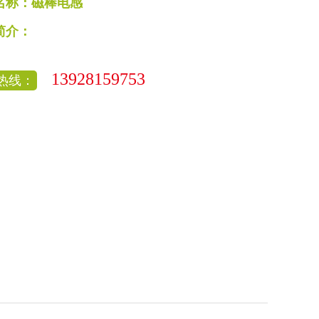
名称：磁棒电感
简介：
13928159753
热线：