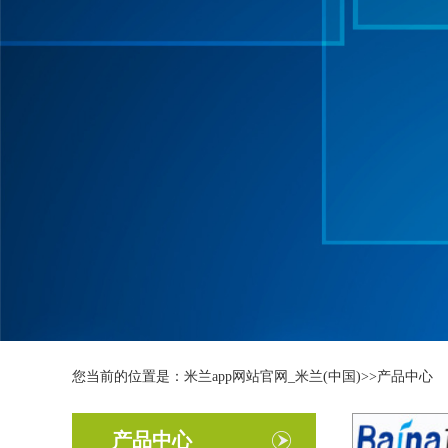
您当前的位置是：
米兰app网站官网_米兰(中国)
>>
产品中心
产品中心