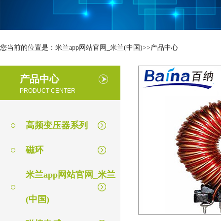
您当前的位置是：
米兰app网站官网_米兰(中国)
>>
产品中心
产品中心
PRODUCT CENTER
高频变压器系列
磁环
米兰app网站官网_米兰
(中国)