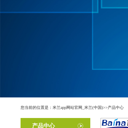
您当前的位置是：
米兰app网站官网_米兰(中国)
>>
产品中心
产品中心