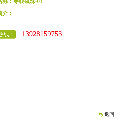
名称：穿线磁珠-03
简介：
13928159753
热线：
返回