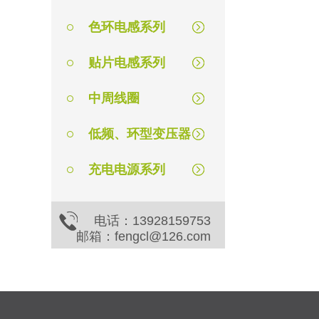
色环电感系列
贴片电感系列
中周线圈
低频、环型变压器
充电电源系列
电话：13928159753
邮箱：fengcl@126.com