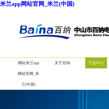
米兰app网站官网_米兰(中国)
网站米兰app
关于百纳
产品中心
网站官网_米
兰(中国)