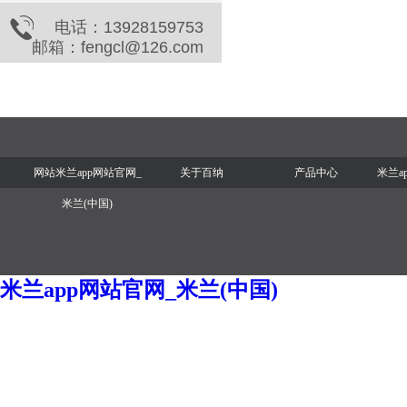
电话：13928159753
邮箱：fengcl@126.com
网站米兰app网站官网_
关于百纳
产品中心
米兰a
米兰(中国)
米兰app网站官网_米兰(中国)