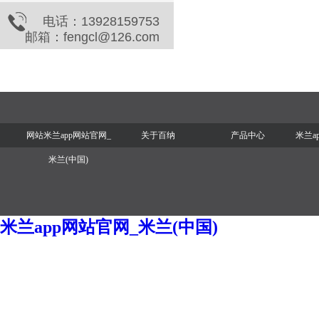
电话：13928159753
邮箱：fengcl@126.com
网站米兰app网站官网_
关于百纳
产品中心
米兰a
米兰(中国)
米兰app网站官网_米兰(中国)