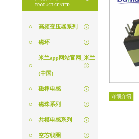
PRODUCT CENTER
高频变压器系列
磁环
米兰app网站官网_米兰
(中国)
磁棒电感
详细介绍
磁珠系列
共模电感系列
空芯线圈