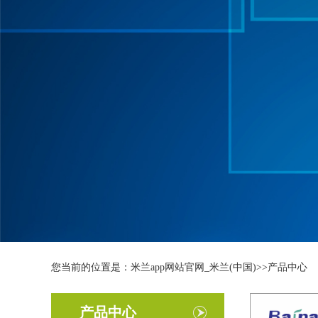
您当前的位置是：
米兰app网站官网_米兰(中国)
>>
产品中心
产品中心