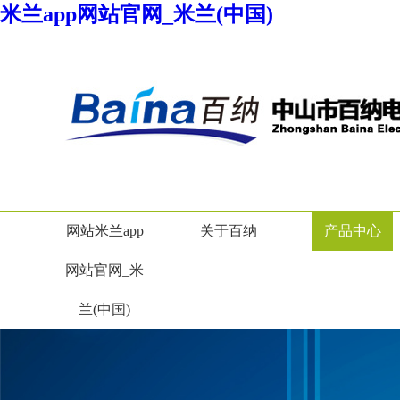
米兰app网站官网_米兰(中国)
网站米兰app
关于百纳
产品中心
网站官网_米
兰(中国)