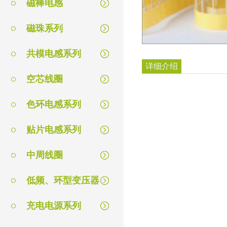
磁棒电感
磁珠系列
共模电感系列
详细介绍
空芯线圈
色环电感系列
贴片电感系列
中周线圈
低频、环型变压器
充电电源系列