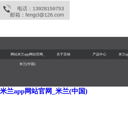
电话：13928159753
邮箱：fengcl@126.com
网站米兰app网站官网_
关于百纳
产品中心
米兰a
米兰(中国)
米兰app网站官网_米兰(中国)