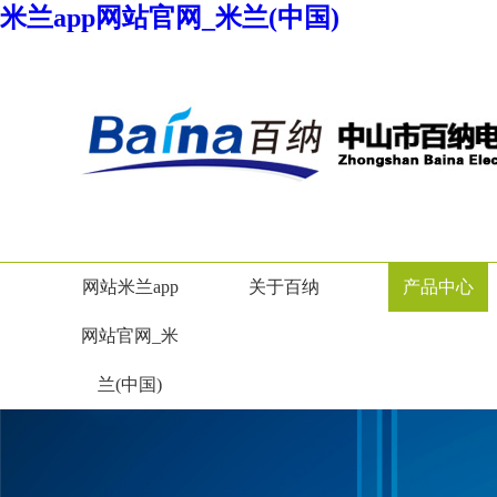
米兰app网站官网_米兰(中国)
网站米兰app
关于百纳
产品中心
网站官网_米
兰(中国)