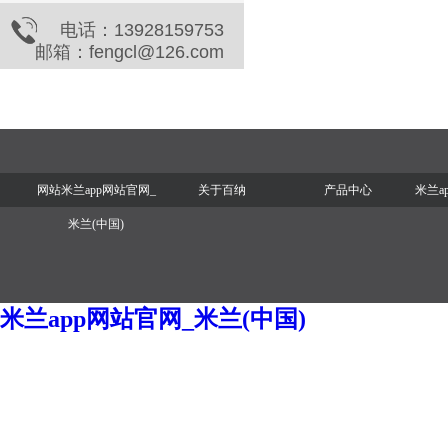
电话：13928159753
邮箱：fengcl@126.com
网站米兰app网站官网_
关于百纳
产品中心
米兰a
米兰(中国)
米兰app网站官网_米兰(中国)